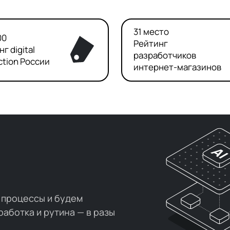
31 место
00
Рейтинг
г digital
разработчиков
ction России
интернет-магазинов
 процессы и будем
работка и рутина — в разы