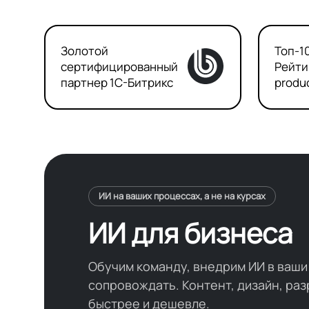
Золотой
Топ-1
сертифицированный
Рейтин
партнер
1С-Битрикс
produ
ИИ на ваших процессах, а не на курсах
ИИ для бизнеса
Обучим команду, внедрим ИИ в ваши
сопровождать. Контент, дизайн, раз
быстрее и дешевле.