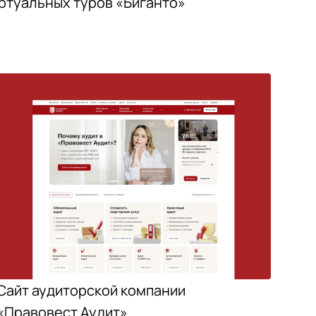
ртуальных туров «Биганто»
Сайт аудиторской компании
«Правовест Аудит»