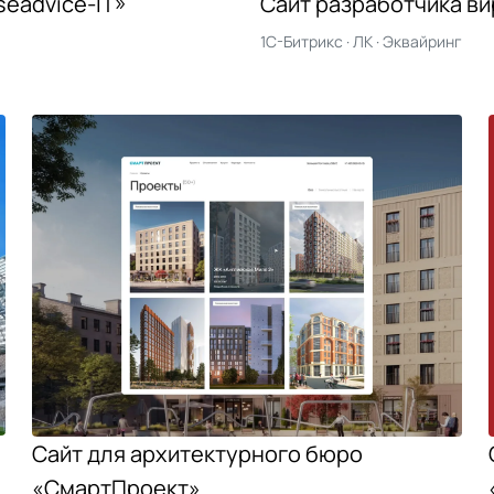
seadvice-IT»
Сайт разработчика ви
1С-Битрикс · ЛК · Эквайринг
Сайт для архитектурного бюро
«СмартПроект»